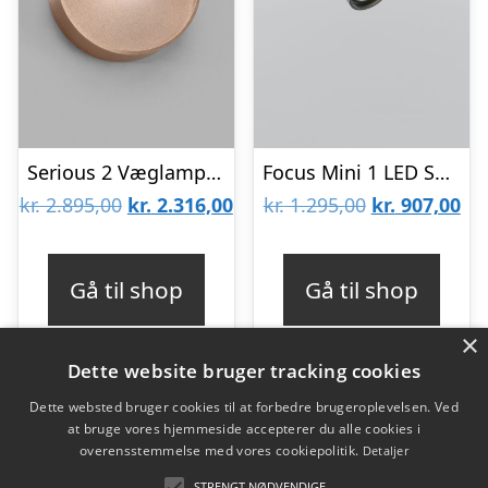
Serious 2 Væglampe Rose Gold – LIGHT-POINT
Focus Mini 1 LED Sort – 2700K Så længe lager haves- LIGHT-POINT
Den
Den
Den
De
kr.
2.895,00
kr.
2.316,00
kr.
1.295,00
kr.
907,00
oprindelige
aktuelle
oprindelige
akt
pris
pris
pris
pri
Gå til shop
Gå til shop
var:
er:
var:
er:
×
kr. 2.895,00.
kr. 2.316,00.
kr. 1.295,00.
kr.
Dette website bruger tracking cookies
Dette websted bruger cookies til at forbedre brugeroplevelsen. Ved
at bruge vores hjemmeside accepterer du alle cookies i
Varekategorier
overensstemmelse med vores cookiepolitik.
Detaljer
Produkter
STRENGT NØDVENDIGE