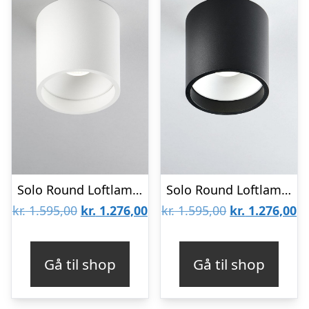
Solo Round Loftlampe Hvid 2700K – LIGHT-POINT
Solo Round Loftlampe Sort 2700K – LIGHT-POINT
Den
Den
Den
D
kr.
1.595,00
kr.
1.276,00
kr.
1.595,00
kr.
1.276,00
oprindelige
aktuelle
oprindelige
ak
pris
pris
pris
pr
Gå til shop
Gå til shop
var:
er:
var:
er
kr. 1.595,00.
kr. 1.276,00.
kr. 1.595,00.
kr