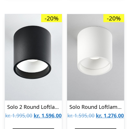
-20%
-20%
Solo 2 Round Loftlampe Sort 3000K – LIGHT-POINT
Solo Round Loftlampe Hvid 3000K – LIGHT-POINT
Den
Den
Den
D
kr.
1.995,00
kr.
1.596,00
kr.
1.595,00
kr.
1.276,00
oprindelige
aktuelle
oprindelige
ak