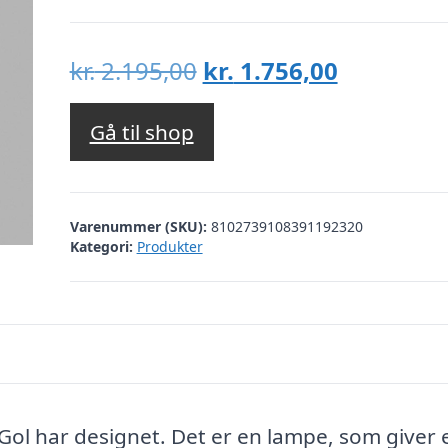
Den
Den
kr.
2.195,00
kr.
1.756,00
oprindelige
aktuelle
pris
pris
Gå til shop
var:
er:
kr. 2.195,00.
kr. 1.756,
Varenummer (SKU):
8102739108391192320
Kategori:
Produkter
Gol har designet. Det er en lampe, som giver 