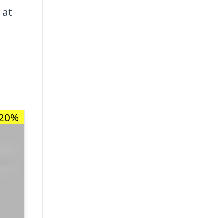
 at
-20%