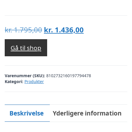
Den
Den
kr.
1.795,00
kr.
1.436,00
oprindelige
aktuelle
pris
pris
Gå til shop
var:
er:
kr. 1.795,00.
kr. 1.436,00.
Varenummer (SKU):
8102732160197794478
Kategori:
Produkter
Beskrivelse
Yderligere information