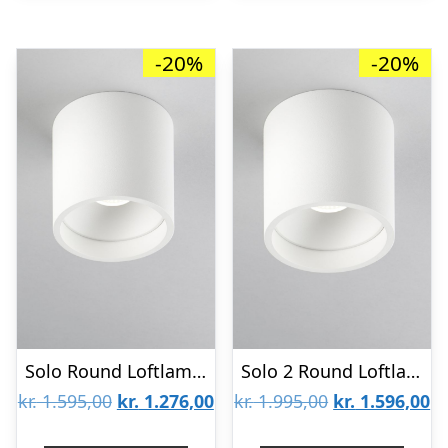
-20%
-20%
Solo Round Loftlampe Hvid 3000K – LIGHT-POINT
Solo 2 Round Loftlampe Hvid 2700K – LIGHT-POINT
Den
Den
Den
D
kr.
1.595,00
kr.
1.276,00
kr.
1.995,00
kr.
1.596,00
oprindelige
aktuelle
oprindelige
ak