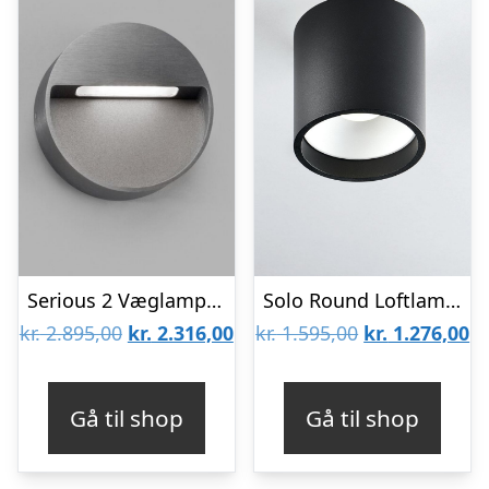
Serious 2 Væglampe Titanium – LIGHT-POINT
Solo Round Loftlampe Sort 2700K – LIGHT-POINT
Den
Den
Den
D
kr.
2.895,00
kr.
2.316,00
kr.
1.595,00
kr.
1.276,00
oprindelige
aktuelle
oprindelige
ak
pris
pris
pris
pr
Gå til shop
Gå til shop
var:
er:
var:
er
kr. 2.895,00.
kr. 2.316,00.
kr. 1.595,00.
kr