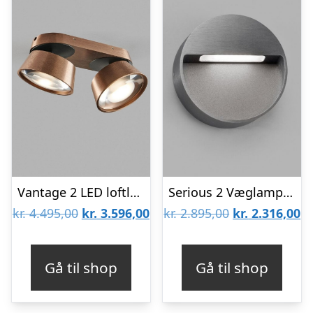
Vantage 2 LED loftlampe Rose Gold – 2700K – LIGHT-POINT
Serious 2 Væglampe Titanium – LIGHT-POINT
Den
Den
Den
D
kr.
4.495,00
kr.
3.596,00
kr.
2.895,00
kr.
2.316,00
oprindelige
aktuelle
oprindelige
ak
pris
pris
pris
pr
Gå til shop
Gå til shop
var:
er:
var:
er
kr. 4.495,00.
kr. 3.596,00.
kr. 2.895,00.
kr