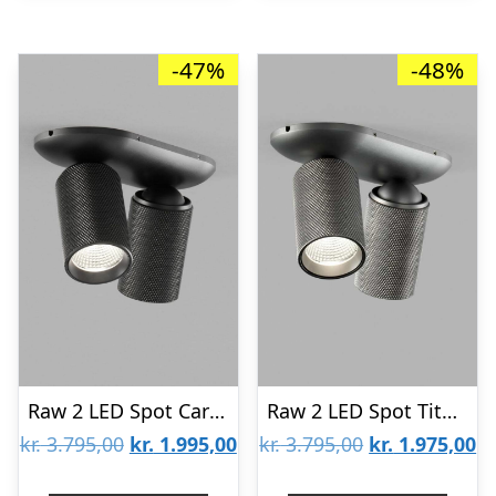
-47%
-48%
Raw 2 LED Spot Carbon Sort 3000k – Så længe lager haves -LIGHT-POINT
Raw 2 LED Spot Titanium 3000k-Så længe lager haves – LIGHT-POINT
Den
Den
Den
D
kr.
3.795,00
kr.
1.995,00
kr.
3.795,00
kr.
1.975,00
oprindelige
aktuelle
oprindelige
ak