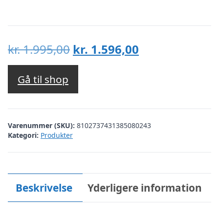
Den
Den
kr.
1.995,00
kr.
1.596,00
oprindelige
aktuelle
pris
pris
Gå til shop
var:
er:
kr. 1.995,00.
kr. 1.596,00.
Varenummer (SKU):
8102737431385080243
Kategori:
Produkter
Beskrivelse
Yderligere information