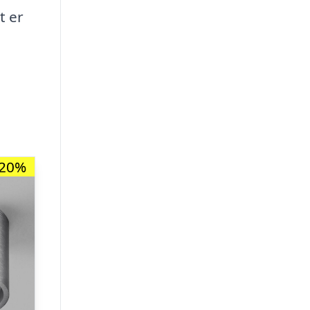
t er
-20%