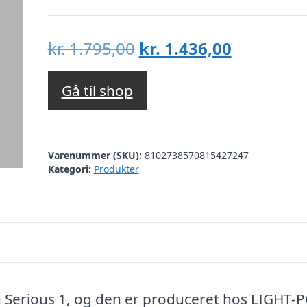
Den
Den
kr.
1.795,00
kr.
1.436,00
oprindelige
aktuelle
pris
pris
Gå til shop
var:
er:
kr. 1.795,00.
kr. 1.436,
Varenummer (SKU):
8102738570815427247
Kategori:
Produkter
Serious 1, og den er produceret hos LIGHT-