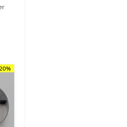
ær
-20%