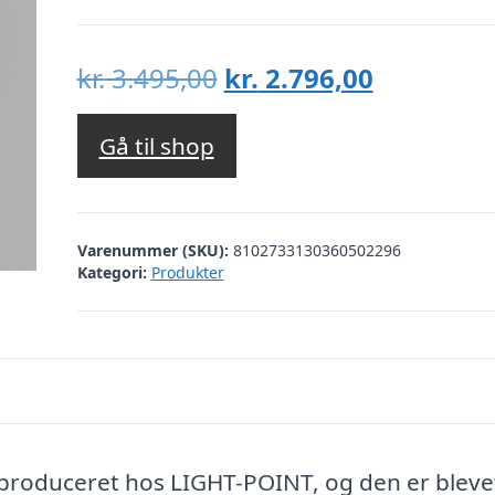
Den
Den
kr.
3.495,00
kr.
2.796,00
oprindelige
aktuelle
pris
pris
Gå til shop
var:
er:
kr. 3.495,00.
kr. 2.796,
Varenummer (SKU):
8102733130360502296
Kategori:
Produkter
 produceret hos LIGHT-POINT, og den er bleve