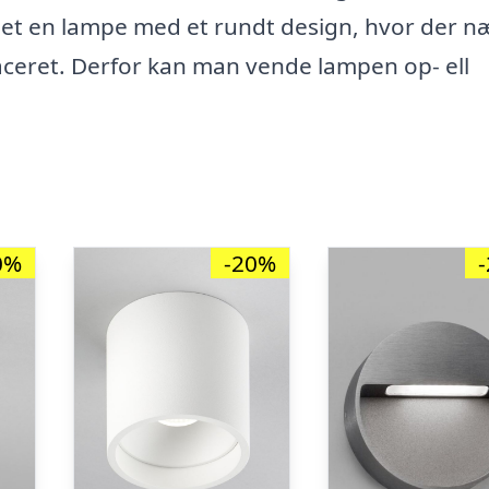
net en lampe med et rundt design, hvor der n
laceret. Derfor kan man vende lampen op- ell
0%
-20%