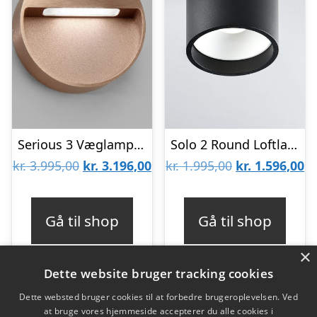
Serious 3 Væglampe Rose Gold – LIGHT-POINT
Solo 2 Round Loftlampe Sort 2700K – LIGHT-POINT
Den
Den
Den
D
kr.
3.995,00
kr.
3.196,00
kr.
1.995,00
kr.
1.596,00
oprindelige
aktuelle
oprindelige
ak
pris
pris
pris
pr
Gå til shop
Gå til shop
var:
er:
var:
er
×
kr. 3.995,00.
kr. 3.196,00.
kr. 1.995,00.
kr
Dette website bruger tracking cookies
Dette websted bruger cookies til at forbedre brugeroplevelsen. Ved
at bruge vores hjemmeside accepterer du alle cookies i