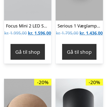
Focus Mini 2 LED Sort – 2700K – LIGHT-POINT
Serious 1 Væglampe Titanium – LIGHT-POINT
Den
Den
Den
D
kr.
1.995,00
kr.
1.596,00
kr.
1.795,00
kr.
1.436,00
oprindelige
aktuelle
oprindelige
ak
pris
pris
pris
pr
Gå til shop
Gå til shop
var:
er:
var:
er
kr. 1.995,00.
kr. 1.596,00.
kr. 1.795,00.
kr
-20%
-20%