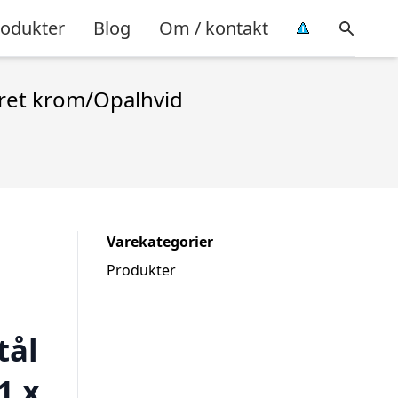
rodukter
Blog
Om / kontakt
eret krom/Opalhvid
Varekategorier
Produkter
tål
1 x