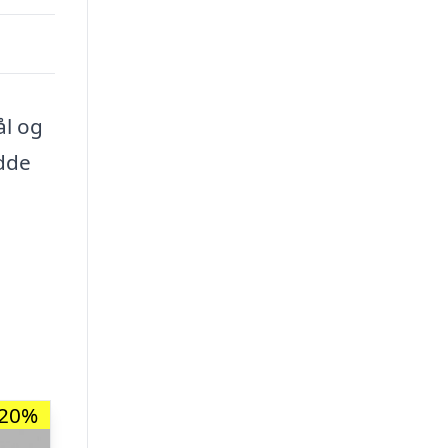
ål og
edde
-20%