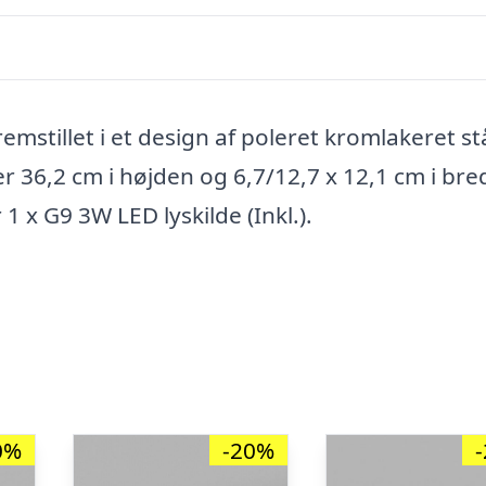
stillet i et design af poleret kromlakeret st
 36,2 cm i højden og 6,7/12,7 x 12,1 cm i br
x G9 3W LED lyskilde (Inkl.).
0%
-20%