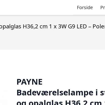
Forside
P
opalglas H36,2 cm 1 x 3W G9 LED – Pol
PAYNE
Badeværelselampe i s
og opalglas H36,2 cm 