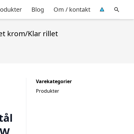
rodukter
Blog
Om / kontakt
 krom/Klar rillet
Varekategorier
Produkter
tål
3W