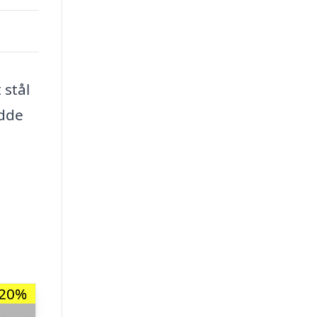
 stål
edde
-20%