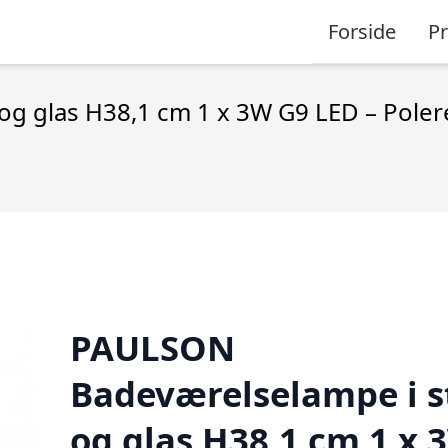
Forside
P
 glas H38,1 cm 1 x 3W G9 LED – Poleret
PAULSON
Badeværelselampe i s
og glas H38,1 cm 1 x 