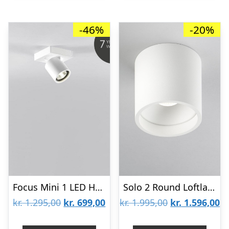
-46%
-20%
Focus Mini 1 LED Hvid 3000K – Så længe lager haves -LIGHT-POINT
Solo 2 Round Loftlampe Hvid 3000K – LIGHT-POINT
Den
Den
Den
D
kr.
1.295,00
kr.
699,00
kr.
1.995,00
kr.
1.596,00
oprindelige
aktuelle
oprindelige
ak