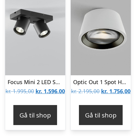
Focus Mini 2 LED Sort – 2700K – LIGHT-POINT
Optic Out 1 Spot Hvid 2700K – LIGHT-POINT
Den
Den
Den
D
kr.
1.995,00
kr.
1.596,00
kr.
2.195,00
kr.
1.756,00
oprindelige
aktuelle
oprindelige
ak
pris
pris
pris
pr
Gå til shop
Gå til shop
var:
er:
var:
er
kr. 1.995,00.
kr. 1.596,00.
kr. 2.195,00.
kr