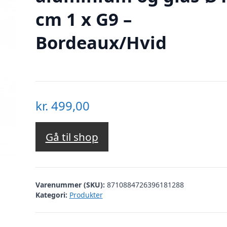
cm 1 x G9 –
Bordeaux/Hvid
kr.
499,00
Gå til shop
Varenummer (SKU):
8710884726396181288
Kategori:
Produkter