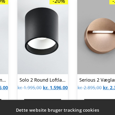
0%
-20%
Solo Round Loftlampe Sort 2700K – LIGHT-POINT
Solo 2 Round Loftlampe Sort 2700K – LIGHT-POINT
Den
Den
Den
Den
6,00
kr.
1.995,00
kr.
1.596,00
kr.
2.895,00
kr.
2.
lige
aktuelle
oprindelige
aktuelle
oprin
pris
pris
pris
pris
Gå til shop
Gå til sho
Dette website bruger tracking cookies
er:
var:
er:
var: