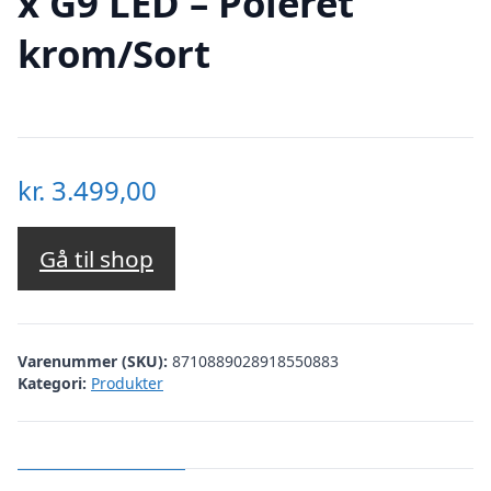
x G9 LED – Poleret
krom/Sort
kr.
3.499,00
Gå til shop
Varenummer (SKU):
8710889028918550883
Kategori:
Produkter