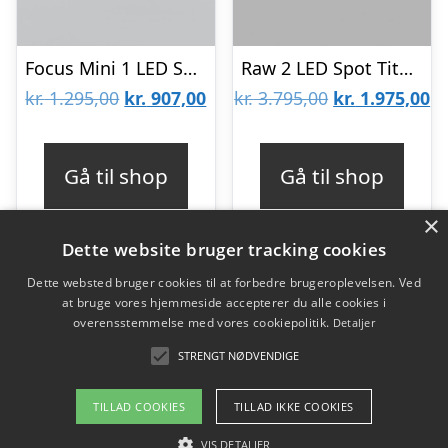
Focus Mini 1 LED Sort – 2700K Så længe lager haves- LIGHT-POINT
Raw 2 LED Spot Titanium 3000k-Så længe lager haves – LIGHT-POINT
Den
Den
Den
D
kr.
1.295,00
kr.
907,00
kr.
3.795,00
kr.
1.975,00
oprindelige
aktuelle
oprindelige
ak
pris
pris
pris
pr
Gå til shop
Gå til shop
var:
er:
var:
er
×
kr. 1.295,00.
kr. 907,00.
kr. 3.795,00.
kr
Dette website bruger tracking cookies
Dette websted bruger cookies til at forbedre brugeroplevelsen. Ved
at bruge vores hjemmeside accepterer du alle cookies i
Varekategorier
overensstemmelse med vores cookiepolitik.
Detaljer
Produkter
STRENGT NØDVENDIGE
TILLAD COOKIES
TILLAD IKKE COOKIES
Copyright 2026 - Pilanto Aps
VIS DETALJER