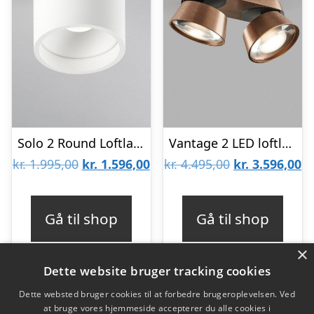
Solo 2 Round Loftlampe Hvid 3000K – LIGHT-POINT
Vantage 2 LED loftlampe Rose Gold – 2700K – LIGHT-POINT
Den
Den
Den
D
kr.
1.995,00
kr.
1.596,00
kr.
4.495,00
kr.
3.596,00
oprindelige
aktuelle
oprindelige
ak
pris
pris
pris
pr
Gå til shop
Gå til shop
var:
er:
var:
er
×
kr. 1.995,00.
kr. 1.596,00.
kr. 4.495,00.
kr
Dette website bruger tracking cookies
Dette websted bruger cookies til at forbedre brugeroplevelsen. Ved
at bruge vores hjemmeside accepterer du alle cookies i