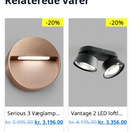
Relaterede varer
-20%
-20%
Serious 3 Væglampe Rose Gold – LIGHT-POINT
Vantage 2 LED loftlampe Sort – 2700K – LIGHT-POINT
Den
Den
Den
D
kr.
3.995,00
kr.
3.196,00
kr.
4.195,00
kr.
3.356,00
oprindelige
aktuelle
oprindelige
ak