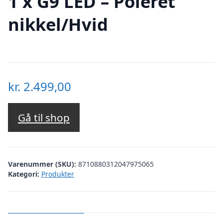
1 x G9 LED – Poleret
nikkel/Hvid
kr.
2.499,00
Gå til shop
Varenummer (SKU):
8710880312047975065
Kategori:
Produkter