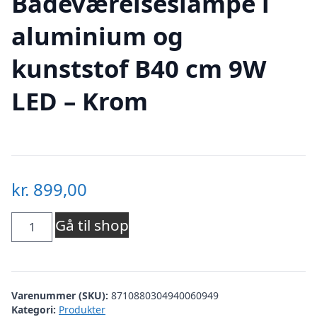
Badeværelseslampe i
aluminium og
kunststof B40 cm 9W
LED – Krom
kr.
899,00
Badeværelseslampe
Gå til shop
i
aluminium
Varenummer (SKU):
8710880304940060949
og
Kategori:
Produkter