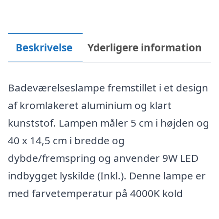
kunststof
B40
cm
Beskrivelse
Yderligere information
9W
LED
Badeværelseslampe fremstillet i et design
-
af kromlakeret aluminium og klart
Krom
kunststof. Lampen måler 5 cm i højden og
antal
40 x 14,5 cm i bredde og
dybde/fremspring og anvender 9W LED
indbygget lyskilde (Inkl.). Denne lampe er
med farvetemperatur på 4000K kold