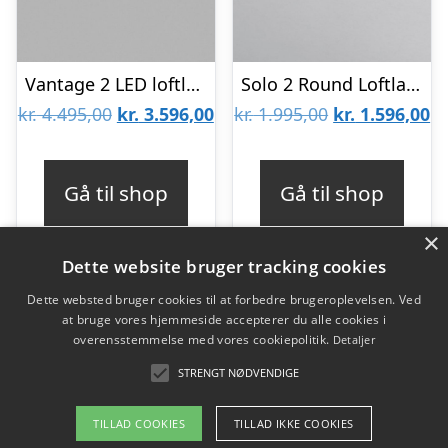
Vantage 2 LED loftlampe Titanium – 2700K – LIGHT-POINT
Solo 2 Round Loftlampe Hvid 3000K – LIGHT-POINT
Den
Den
Den
D
kr.
4.495,00
kr.
3.596,00
kr.
1.995,00
kr.
1.596,00
oprindelige
aktuelle
oprindelige
ak
pris
pris
pris
pr
Gå til shop
Gå til shop
var:
er:
var:
er
×
kr. 4.495,00.
kr. 3.596,00.
kr. 1.995,00.
kr
Dette website bruger tracking cookies
Dette websted bruger cookies til at forbedre brugeroplevelsen. Ved
at bruge vores hjemmeside accepterer du alle cookies i
Varekategorier
overensstemmelse med vores cookiepolitik.
Detaljer
Produkter
STRENGT NØDVENDIGE
TILLAD COOKIES
TILLAD IKKE COOKIES
Copyright 2026 - Pilanto Aps