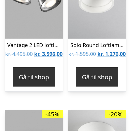
Vantage 2 LED loftlampe Titanium – 2700K – LIGHT-POINT
Solo Round Loftlampe Hvid 2700K – LIGHT-POINT
Den
Den
Den
D
kr.
4.495,00
kr.
3.596,00
kr.
1.595,00
kr.
1.276,00
oprindelige
aktuelle
oprindelige
ak
pris
pris
pris
pr
Gå til shop
Gå til shop
var:
er:
var:
er
kr. 4.495,00.
kr. 3.596,00.
kr. 1.595,00.
kr
-45%
-20%