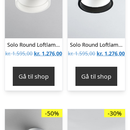
Solo Round Loftlampe Hvid 2700K – LIGHT-POINT
Solo Round Loftlampe Sort 2700K – LIGHT-POINT
Den
Den
Den
D
kr.
1.595,00
kr.
1.276,00
kr.
1.595,00
kr.
1.276,00
oprindelige
aktuelle
oprindelige
ak
pris
pris
pris
pr
Gå til shop
Gå til shop
var:
er:
var:
er
kr. 1.595,00.
kr. 1.276,00.
kr. 1.595,00.
kr
-50%
-30%