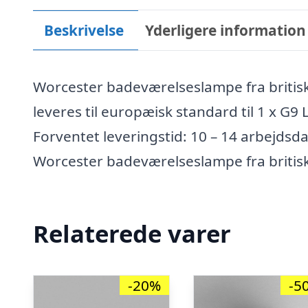
Beskrivelse
Yderligere information
Worcester badeværelseslampe fra britis
leveres til europæisk standard til 1 x G9 L
Forventet leveringstid: 10 – 14 arbejdsd
Worcester badeværelseslampe fra britisk
Relaterede varer
-20%
-5