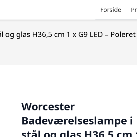
Forside
P
l og glas H36,5 cm 1 x G9 LED – Polere
Worcester
Badeværelseslampe i
stål og glas H36,5 cm 