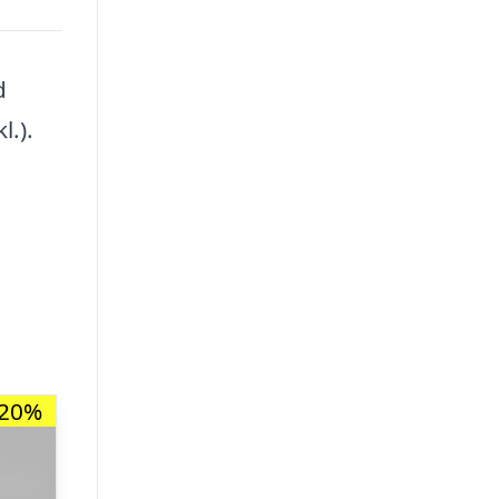
d
l.).
-20%