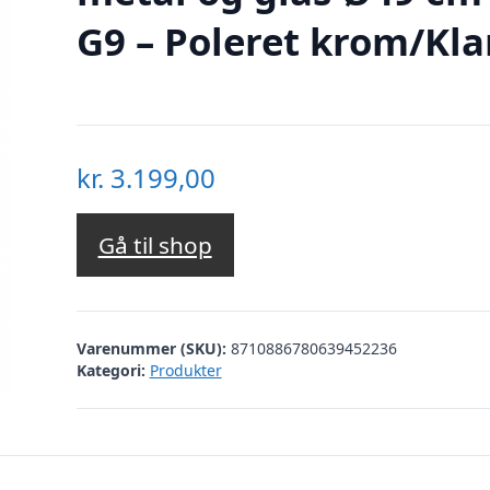
G9 – Poleret krom/Kla
kr.
3.199,00
Gå til shop
Varenummer (SKU):
8710886780639452236
Kategori:
Produkter