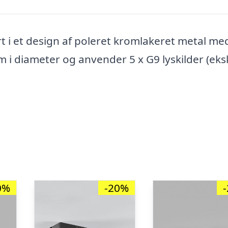
rt i et design af poleret kromlakeret metal me
m i diameter og anvender 5 x G9 lyskilder (eksk
0%
-20%