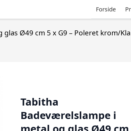
Forside
P
 glas Ø49 cm 5 x G9 – Poleret krom/Kla
Tabitha
Badeværelslampe i
metal og glas Ø49 cm 