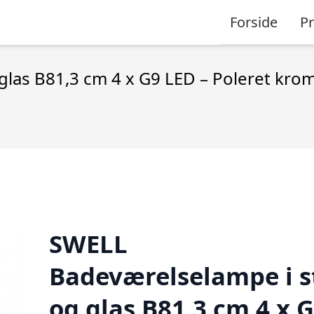
Forside
P
glas B81,3 cm 4 x G9 LED – Poleret krom
SWELL
Badeværelselampe i s
og glas B81,3 cm 4 x 