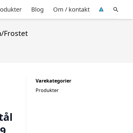
rodukter
Blog
Om / kontakt
/Frostet
Varekategorier
Produkter
tål
G9