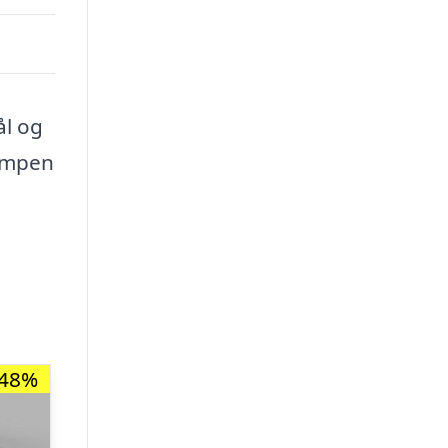
ål og
Lampen
-48%