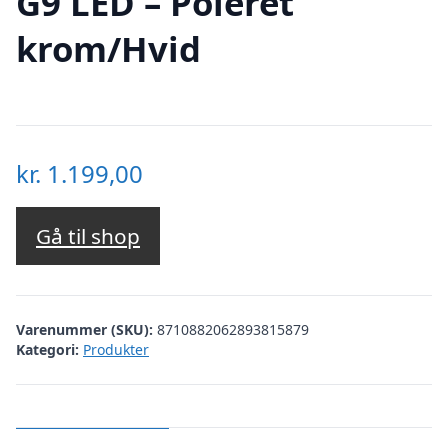
G9 LED – Poleret
krom/Hvid
kr.
1.199,00
Gå til shop
Varenummer (SKU):
8710882062893815879
Kategori:
Produkter