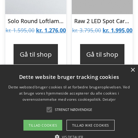
Solo Round Loftlampe Sort 2700K – LIGHT-POINT
Raw 2 LED Spot Carbon Sort 3000k – Så længe lager haves -LIGHT-POINT
Den
Den
Den
D
kr.
1.595,00
kr.
1.276,00
kr.
3.795,00
kr.
1.995,00
oprindelige
aktuelle
oprindelige
ak
pris
pris
pris
pr
Gå til shop
Gå til shop
var:
er:
var:
er
×
kr. 1.595,00.
kr. 1.276,00.
kr. 3.795,00.
kr
Dette website bruger tracking cookies
Dette websted bruger cookies til at forbedre brugeroplevelsen. Ved
at bruge vores hjemmeside accepterer du alle cookies i
Varekategorier
overensstemmelse med vores cookiepolitik.
Detaljer
Produkter
STRENGT NØDVENDIGE
TILLAD COOKIES
TILLAD IKKE COOKIES
Copyright 2026 - Pilanto Aps
VIS DETALJER