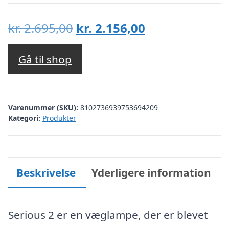
Den
Den
kr.
2.695,00
kr.
2.156,00
oprindelige
aktuelle
pris
pris
Gå til shop
var:
er:
kr. 2.695,00.
kr. 2.156,00.
Varenummer (SKU):
8102736939753694209
Kategori:
Produkter
Beskrivelse
Yderligere information
Serious 2 er en væglampe, der er blevet