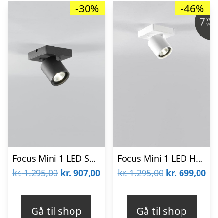
-30%
-46%
Focus Mini 1 LED Sort – 2700K Så længe lager haves- LIGHT-POINT
Focus Mini 1 LED Hvid 3000K – Så længe lager haves -LIGHT-POINT
Den
Den
Den
De
kr.
1.295,00
kr.
907,00
kr.
1.295,00
kr.
699,00
oprindelige
aktuelle
oprindelige
akt
pris
pris
pris
pri
Gå til shop
Gå til shop