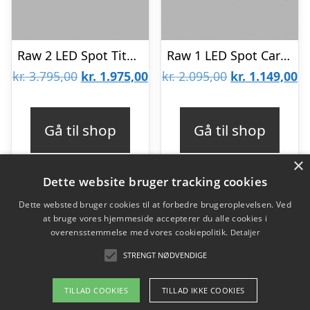
Raw 2 LED Spot Titanium 3000k-Så længe lager haves – LIGHT-POINT
Raw 1 LED Spot Carbon Sort 3000k -Så længe lager haves – LIGHT-POINT
Den
Den
Den
D
kr.
3.795,00
kr.
1.975,00
kr.
2.095,00
kr.
1.149,00
oprindelige
aktuelle
oprindelige
ak
pris
pris
pris
pr
Gå til shop
Gå til shop
var:
er:
var:
er
×
kr. 3.795,00.
kr. 1.975,00.
kr. 2.095,00.
kr
Dette website bruger tracking cookies
Dette websted bruger cookies til at forbedre brugeroplevelsen. Ved
at bruge vores hjemmeside accepterer du alle cookies i
Varekategorier
overensstemmelse med vores cookiepolitik.
Detaljer
Produkter
STRENGT NØDVENDIGE
TILLAD COOKIES
TILLAD IKKE COOKIES
Copyright 2026 - Pilanto Aps