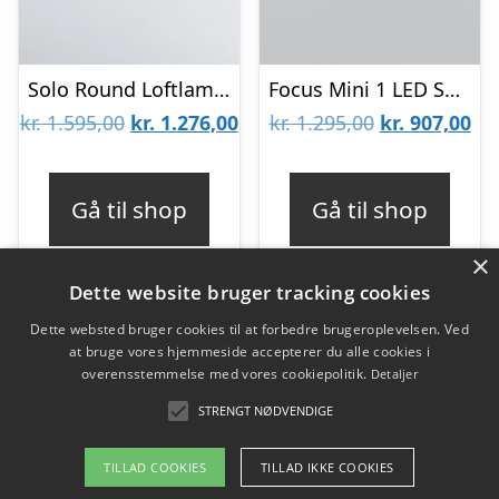
Solo Round Loftlampe Sort 2700K – LIGHT-POINT
Focus Mini 1 LED Sort – 2700K Så længe lager haves- LIGHT-POINT
Den
Den
Den
De
kr.
1.595,00
kr.
1.276,00
kr.
1.295,00
kr.
907,00
oprindelige
aktuelle
oprindelige
akt
pris
pris
pris
pri
Gå til shop
Gå til shop
var:
er:
var:
er:
×
kr. 1.595,00.
kr. 1.276,00.
kr. 1.295,00.
kr.
Dette website bruger tracking cookies
Dette websted bruger cookies til at forbedre brugeroplevelsen. Ved
at bruge vores hjemmeside accepterer du alle cookies i
Varekategorier
overensstemmelse med vores cookiepolitik.
Detaljer
Produkter
STRENGT NØDVENDIGE
TILLAD COOKIES
TILLAD IKKE COOKIES
Copyright 2026 - Pilanto Aps