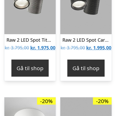
Raw 2 LED Spot Titanium 3000k-Så længe lager haves – LIGHT-POINT
Raw 2 LED Spot Carbon Sort 3000k – Så længe lager haves -LIGHT-POINT
Den
Den
Den
D
kr.
3.795,00
kr.
1.975,00
kr.
3.795,00
kr.
1.995,00
oprindelige
aktuelle
oprindelige
ak
pris
pris
pris
pr
Gå til shop
Gå til shop
var:
er:
var:
er
kr. 3.795,00.
kr. 1.975,00.
kr. 3.795,00.
kr
-20%
-20%