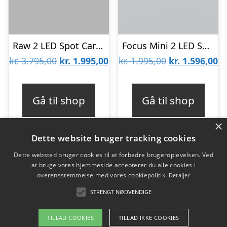
Raw 2 LED Spot Carbon Sort 3000k – Så længe lager haves -LIGHT-POINT
Focus Mini 2 LED Sort – 2700K – LIGHT-POINT
Den
Den
Den
D
kr.
3.795,00
kr.
1.995,00
kr.
1.995,00
kr.
1.596,00
oprindelige
aktuelle
oprindelige
ak
pris
pris
pris
pr
Gå til shop
Gå til shop
var:
er:
var:
er
×
kr. 3.795,00.
kr. 1.995,00.
kr. 1.995,00.
kr
Dette website bruger tracking cookies
Dette websted bruger cookies til at forbedre brugeroplevelsen. Ved
at bruge vores hjemmeside accepterer du alle cookies i
Varekategorier
overensstemmelse med vores cookiepolitik.
Detaljer
Produkter
STRENGT NØDVENDIGE
TILLAD COOKIES
TILLAD IKKE COOKIES