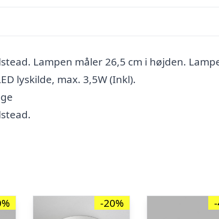
Elstead. Lampen måler 26,5 cm i højden. Lamp
ED lyskilde, max. 3,5W (Inkl).
age
lstead.
0%
-20%