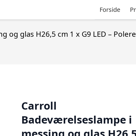
Forside
P
g og glas H26,5 cm 1 x G9 LED – Poleret
Carroll
Badeværelseslampe i
messing og glas H26,