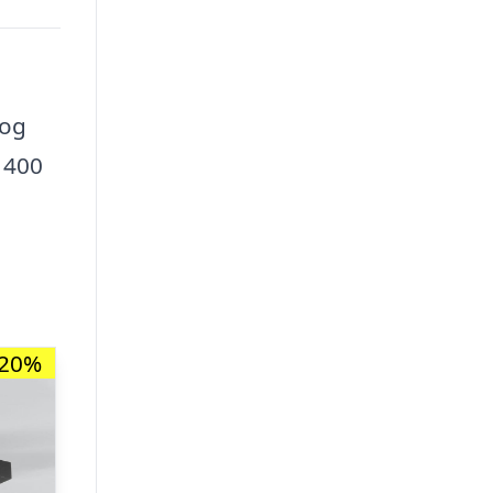
 og
 400
-20%