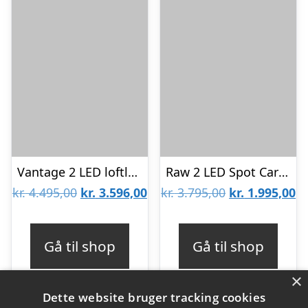
Vantage 2 LED loftlampe Titanium – 2700K – LIGHT-POINT
Raw 2 LED Spot Carbon Sort 3000k – Så længe lager haves -LIGHT-POINT
Den
Den
Den
D
kr.
4.495,00
kr.
3.596,00
kr.
3.795,00
kr.
1.995,00
oprindelige
aktuelle
oprindelige
ak
pris
pris
pris
pr
Gå til shop
Gå til shop
var:
er:
var:
er
×
kr. 4.495,00.
kr. 3.596,00.
kr. 3.795,00.
kr
Dette website bruger tracking cookies